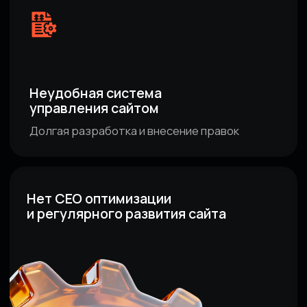
Мы работаем по методу «под ключ», обеспечивая
результат, а не просто красивый сайт.
Обсудить проект
Аналитика нишевого рынка,
конкурентов и модели продаж
дилера
Создание UX-прототипа, который
учитывает сценарии поведения
покупателей
Разработка современного дизайна,
который делает бренд сильнее
Разработка и интеграции с CRM,
Calltouch, и другими сервисами