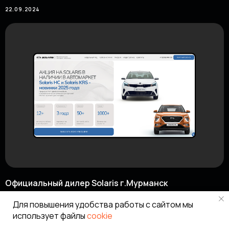
Подберем блоки в
22.09.2024
соответствии с Брендом
и задачей
Защитим проект перед
руководством
Учтем рекомендации
Дистрибьютора
Сделаем за вас всю
подготовительную работу!
Официальный дилер Solaris г.Мурманск
22.09.2024
Обсудить проект
Для повышения удобства работы с сайтом мы
использует файлы
cookie