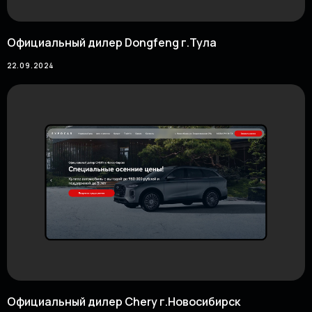
Официальный дилер Dongfeng г.Тула
22.09.2024
7 ЛЕТ ОПЫТА
МАРКЕТИНГА
В АВТОСФЕРЕ
ДАЛИ
НАМ ПОНИМАНИЕ ЧТО
НУЖНО ДЕЛАТЬ
Подготовим
несколько вариантов
макета
Вместо брифов, заполним
вместе mind карту
Официальный дилер Chery г.Новосибирск