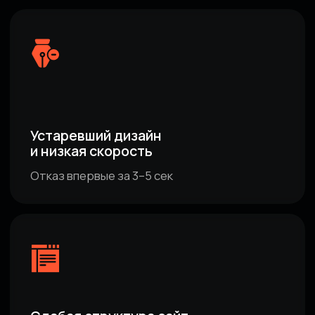
Слабая мобильная версия
Потеря до 60% трафика
Неудобная система
управления сайтом
Долгая разработка и внесение правок
Нет CEO оптимизации
и регулярного развития сайта