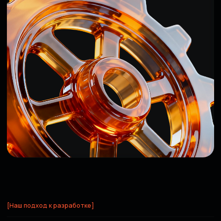
SEO-оптимизация сайта для
привлечения органического
трафика
Запуск и поддержка, улучшения по
данным аналитики
[Проекты]
БОЛЕЕ
300 ПРОЕКТОВ
ПО ВСЕЙ РОССИИ
Обсудить проект