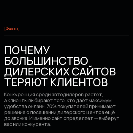
Устаревший дизайн
и низкая скорость
Отказ впервые за 3–5 сек
Слабая структура сайт,
без конверсионных
блоков
Неэффективный расход бюджета
рекламных компаний