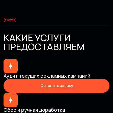
Правильно ли подобраны
ключевые фразы
Правильно ли они обработаны
Правильно ли написаны заголовки
/ тексты / БС / УТП / utm метки
Подберем наилучший вариант
автоматизации маркетинга
Разбор рекламной
кампании в формате видео
Вы получите аналитическую справку
с предложениями по оптимизации и
повышению эффективности ваших
кампаний от 10% до 100%.
Обсудить заявку