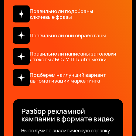
Установка TAG-ов
Настройка Google
целей
Стартовый тариф
— от 9 000 руб.
Обсудить заявку