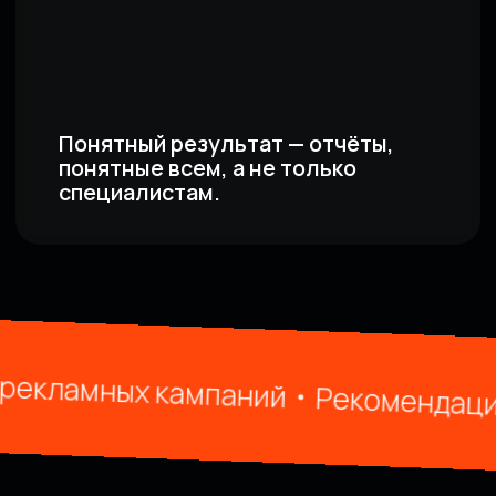
Расчет бюджета
02
Анализ рынка
03
Декомпозицию предстоящей
рекламной кампании
04
Расчет объема рынка бренда в
регионе
05
Медиапланирование
амных кампаний
Рекомендации по 
06
С учетом требований импортера,
подберем ГЕО
07
Защитим стратегию перед