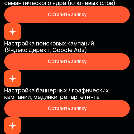
[Этапы]
ЧТО МЫ ДЕЛАЕМ
РАБОТАЯ С ВАМИ
Качественные дополнения
Сквозная аналитика
Быстрые ссылки, дополнения,
Главная задача- ЛИД. Если у ва
картинки, промо акции и баннеры,
уже есть система сквозной
расширения и все структурные
аналитики- встроемся. Если не
элементы содержат УТП.
поможем внедрить.