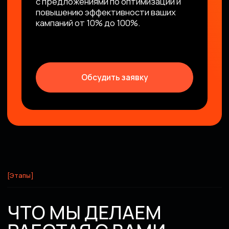
УВЕЛИЧИМ ОБЪЕМ
КОМПЕНСАЦИИ
МАРКЕТИНГОВЫХ
ЗАТРАТ
ДИСТРИБЬЮТОРОМ
В большинстве случаев, даже если
Дистрибьютор не компенсирует
контекстную рекламу, или компенсирует
только баннерную рекламу, есть
возможность увеличить вашу компенсацию
от 20% до 85%.
Для точного расчета нам нужно будет
ознакомиться с маркетинговой политикой
вашего Бренда.
Обсудить заявку