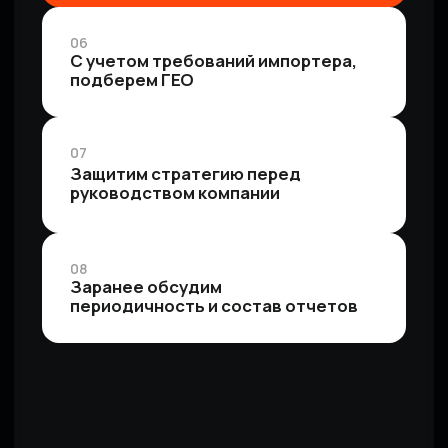
Настройка поисковых кампаний
(Яндекс Директ, Google Ads)
Оставить заявку
Настройка баннерных / графических
кампаний, медийки, ретаргетинга
Оставить заявку
Подключение и настройка сквозной
аналитики, целей
Оставить заявку
Оптимизация кампаний (минимизация
цены клика, перераспределение
бюджета)
Оставить заявку