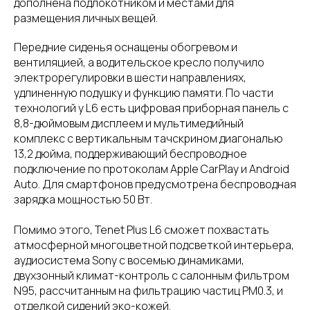
дополнена подлокотником и местами для
размещения личных вещей.
Передние сиденья оснащены обогревом и
вентиляцией, а водительское кресло получило
электрорегулировки в шести направлениях,
удлиненную подушку и функцию памяти. По части
технологий у L6 есть цифровая приборная панель с
8,8-дюймовым дисплеем и мультимедийный
комплекс с вертикальным тачскрином диагональю
13,2 дюйма, поддерживающий беспроводное
подключение по протоколам Apple CarPlay и Android
Auto. Для смартфонов предусмотрена беспроводная
зарядка мощностью 50 Вт.
Помимо этого, Tenet Plus L6 сможет похвастать
атмосферной многоцветной подсветкой интерьера,
аудиосистема Sony с восемью динамиками,
двухзонный климат-контроль с салонным фильтром
N95, рассчитанным на фильтрацию частиц PM0.3, и
отделкой сидений эко-кожей.