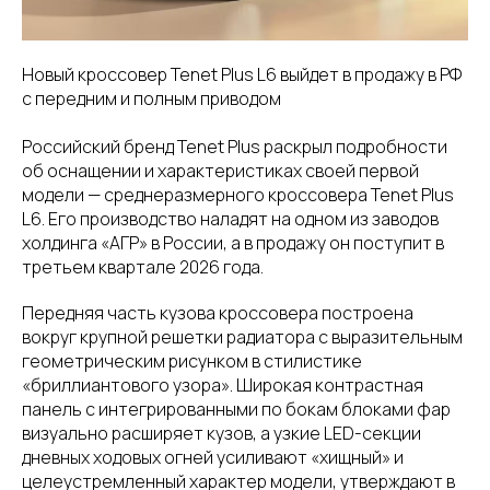
Новый кроссовер Tenet Plus L6 выйдет в продажу в РФ
с передним и полным приводом
Российский бренд Tenet Plus раскрыл подробности
об оснащении и характеристиках своей первой
модели — среднеразмерного кроссовера Tenet Plus
L6. Его производство наладят на одном из заводов
холдинга «АГР» в России, а в продажу он поступит в
третьем квартале 2026 года.
Передняя часть кузова кроссовера построена
вокруг крупной решетки радиатора с выразительным
геометрическим рисунком в стилистике
«бриллиантового узора». Широкая контрастная
панель с интегрированными по бокам блоками фар
визуально расширяет кузов, а узкие LED-секции
дневных ходовых огней усиливают «хищный» и
целеустремленный характер модели, утверждают в