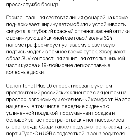
пресс-службе бренда.
Горизонтальная световая линия фонарей на корме
подчеркивает ширину автомобиля и устойчивость
силуэта, а глубокий красный оттенок задней оптики
с доминирующей длиной световой волны 624
нанометра формирует узнаваемую световую
подпись модели в тёмное время суток. Завершают
образ SUV контрастная защитная отделка нижней
части кузова и 19-дюймовые легкосплавные
колесные диски.
Салон Tenet Plus L6 спроектирован с учётом
предпочтений российских клиентов с акцентом на
простор, эргономику и ежедневный комфорт. На это
нацелены, в том числе, передние сиденья с
удлиненной подушкой, продуманная посадка и
большой запас пространства для ног пассажиров
второго ряда. Сзади также предусмотрены зарядные
порты Type-C и USB с подсветкой, а зона водителя