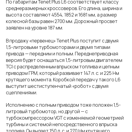
По габаритам Tenet Plus L6 соответствует классу
среднеразмерных кроссоверов. Его длина, ширина и
высота составляют 4554, 1852 и 1681 мм, а размер
колесной базы равен 2700 мм. Дорожный просвет
заявлен на уровне 187 мм.
В продажу «первенец» Tenet Plus поступит с двумя
1,5-литровыми турбомоторами и двумя типами
привода — передним и полным. Переднеприводная
версия будет оснащаться 1,5-литровым двигателем
TCI с распределенным впрыском топлива и цепным
приводом ГРМ, который развивает 147 л. с. и 225 Нм
крутящего момента. Коробкой передач у такого L6
выступит шестиступенчатый «робот» с двумя
сцеплениями.
Исполнению с полным приводом тоже положен 1,5-
литровый турбомотор, но другой — с
турбокомпрессором VGT с изменяемой геометрией
турбины и системой непосредственного впрыска
топлива. Он выдает 150 л. с. и 270 Нм крутящего