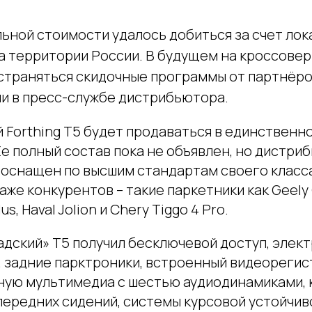
ьной стоимости удалось добиться за счет лок
а территории России. В будущем на кроссовер 
страняться скидочные программы от партнёров
или в пресс-службе дистрибьютора.
 Forthing T5 будет продаваться в единственн
е полный состав пока не объявлен, но дистри
 оснащен по высшим стандартам своего класс
аже конкурентов – такие паркетники как Geely 
s, Haval Jolion и Chery Tiggo 4 Pro.
адский» T5 получил бесключевой доступ, элек
, задние парктроники, встроенный видеорегис
ую мультимедиа с шестью аудиодинамиками, 
передних сидений, системы курсовой устойчив