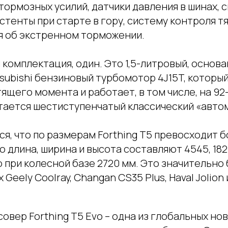
тормозных усилий, датчики давления в шинах,
истенты при старте в гору, систему контроля т
 об экстренном торможении.
и комплектация, один. Это 1,5-литровый, основ
subishi бензиновый турбомотор 4J15T, который
утящего момента и работает, в том числе, на 92
етается шестиступенчатый классический «авто
я, что по размерам Forthing T5 превосходит 
о длина, ширина и высота составляют 4545, 182
при колесной базе 2720 мм. Это значительно 
eely Coolray, Changan CS35 Plus, Haval Jolion 
овер Forthing T5 Evo – одна из глобальных нов