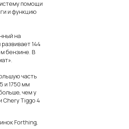
 систему помощи
яги и функцию
анный на
 развивает 144
-м бензине. В
мат».
большую часть
5 и 1750 мм
больше, чем у
и Chery Tiggo 4
инок Forthing,