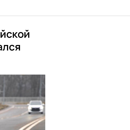
ийской
ался