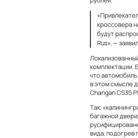
рублей.
«Привлекател
кроссовера н
будут распро
Rus», — заяв
Локализованный
комплектации. Е
что автомобиль
в этом смысле д
Changan CS35 Plu
Так, «калинингр
багажной двери
русифицированн
вида, подогрев 