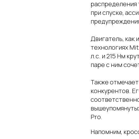
распределения 
при спуске, асс
предупреждения
Двигатель, как 
технологиях Mit
л.с. и 215 Нм кр
паре с ним соч
Также отмечаетс
конкурентов. Ег
соответственно 
вышеупомянутых G
Pro.
Напомним, кросс