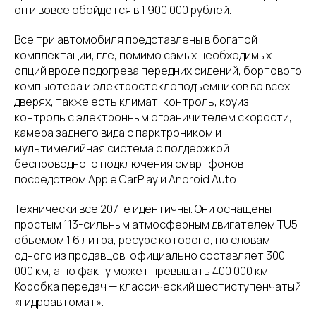
он и вовсе обойдется в 1 900 000 рублей.
Все три автомобиля представлены в богатой
комплектации, где, помимо самых необходимых
опций вроде подогрева передних сидений, бортового
компьютера и электростеклоподъемников во всех
дверях, также есть климат-контроль, круиз-
контроль с электронным ограничителем скорости,
камера заднего вида с парктроником и
мультимедийная система с поддержкой
беспроводного подключения смартфонов
посредством Apple CarPlay и Android Auto.
Технически все 207-е идентичны. Они оснащены
простым 113-сильным атмосферным двигателем ТU5
объемом 1,6 литра, ресурс которого, по словам
одного из продавцов, официально составляет 300
000 км, а по факту может превышать 400 000 км.
Коробка передач — классический шестиступенчатый
«гидроавтомат».