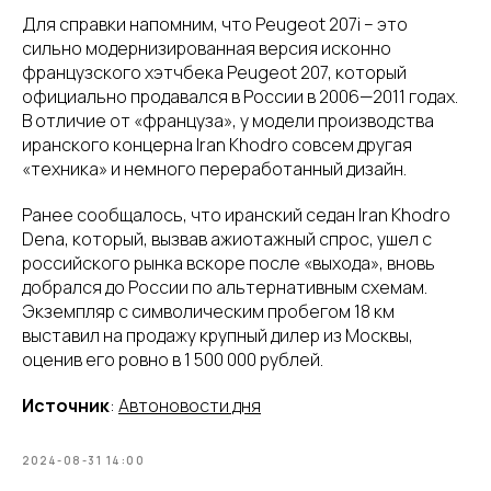
Для справки напомним, что Peugeot 207i – это
сильно модернизированная версия исконно
французского хэтчбека Peugeot 207, который
официально продавался в России в 2006—2011 годах.
В отличие от «француза», у модели производства
иранского концерна Iran Khodro совсем другая
«техника» и немного переработанный дизайн.
Ранее сообщалось, что иранский седан Iran Khodro
Dena, который, вызвав ажиотажный спрос, ушел с
российского рынка вскоре после «выхода», вновь
добрался до России по альтернативным схемам.
Экземпляр с символическим пробегом 18 км
выставил на продажу крупный дилер из Москвы,
оценив его ровно в 1 500 000 рублей.
Источник
:
Автоновости дня
2024-08-31 14:00