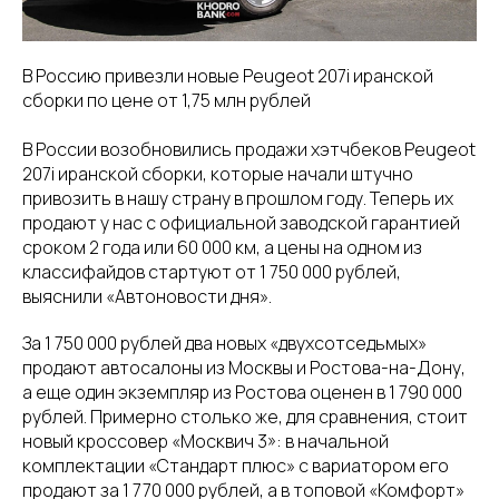
В Россию привезли новые Peugeot 207i иранской
сборки по цене от 1,75 млн рублей
В России возобновились продажи хэтчбеков Peugeot
207i иранской сборки, которые начали штучно
привозить в нашу страну в прошлом году. Теперь их
продают у нас с официальной заводской гарантией
сроком 2 года или 60 000 км, а цены на одном из
классифайдов стартуют от 1 750 000 рублей,
выяснили «Автоновости дня».
За 1 750 000 рублей два новых «двухсотседьмых»
продают автосалоны из Москвы и Ростова-на-Дону,
а еще один экземпляр из Ростова оценен в 1 790 000
рублей. Примерно столько же, для сравнения, стоит
новый кроссовер «Москвич 3»: в начальной
комплектации «Стандарт плюс» с вариатором его
продают за 1 770 000 рублей, а в топовой «Комфорт»