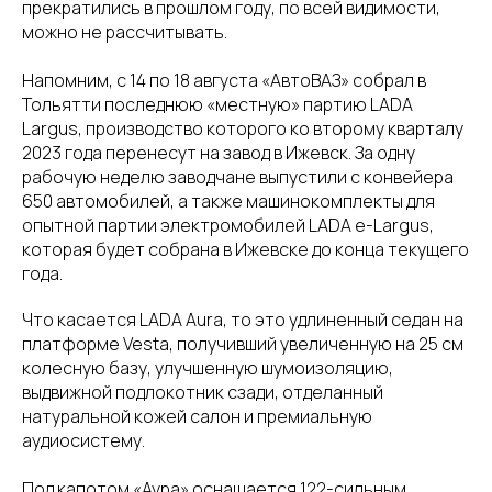
прекратились в прошлом году, по всей видимости,
можно не рассчитывать.
Напомним, с 14 по 18 августа «АвтоВАЗ» собрал в
Тольятти последнюю «местную» партию LADA
Largus, производство которого ко второму кварталу
2023 года перенесут на завод в Ижевск. За одну
рабочую неделю заводчане выпустили с конвейера
650 автомобилей, а также машинокомплекты для
опытной партии электромобилей LADA e-Largus,
которая будет собрана в Ижевске до конца текущего
года.
Что касается LADA Aura, то это удлиненный седан на
платформе Vesta, получивший увеличенную на 25 см
колесную базу, улучшенную шумоизоляцию,
выдвижной подлокотник сзади, отделанный
натуральной кожей салон и премиальную
аудиосистему.
Под капотом «Аура» оснащается 122-сильным