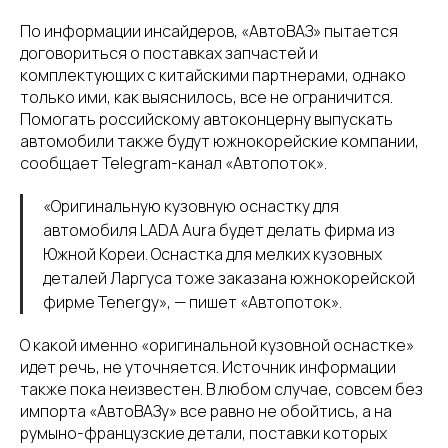
По информации инсайдеров, «АвтоВАЗ» пытается
договориться о поставках запчастей и
комплектующих с китайскими партнерами, однако
только ими, как выяснилось, все не ограничится.
Помогать российскому автоконцерну выпускать
автомобили также будут южнокорейские компании,
сообщает Telegram-канал «Автопоток».
«Оригинальную кузовную оснастку для
автомобиля LADA Aura будет делать фирма из
Южной Кореи. Оснастка для мелких кузовных
деталей Ларгуса тоже заказана южнокорейской
фирме Tenergy», — пишет «Автопоток».
О какой именно «оригинальной кузовной оснастке»
идет речь, не уточняется. Источник информации
также пока неизвестен. В любом случае, совсем без
импорта «АвтоВАЗу» все равно не обойтись, а на
румыно-французские детали, поставки которых