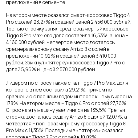
предложений в сегменте.
На втором месте оказался смарт-кроссовер Tiggo 4
Pro с долей 23,27% и средней ценой 2 456 000 рублей.
Третью строчку занял среднеразмерный кроссовер
Tiggo 8 Pro Max: его доля составила 16,53%, а цена –
4 160 000 рублей. Четвертое место досталось
среднеразмерному седану Arrizo 8 с долей в
предложении 10,92% и средней ценой 3 410 000
рублей. Замкнул «пятерку» кроссовер Tiggo 7 Pro с
долей 5,96% и ценой 2 570 000 рублей.
Лидером по спросу также стал Tiggo 7 Pro Max, доля
которого в нем составила 29,21%, причем по
сравнению с прошлым годом интерес к нему вырос на
178%. На втором месте – Tiggo 4 Pro с долей 27,76%.
Спрос на эту машину увеличился на 135,5%. Третья
строчка досталась седану Arrizo 8 с долей 12,07%, а
четвертая – полноразмерному кроссоверу Tiggo 8
Pro Max с 11,35%. Последним в «пятерке» оказался
кроссовер Tiggo 7 Pro с долей в 10,02%.