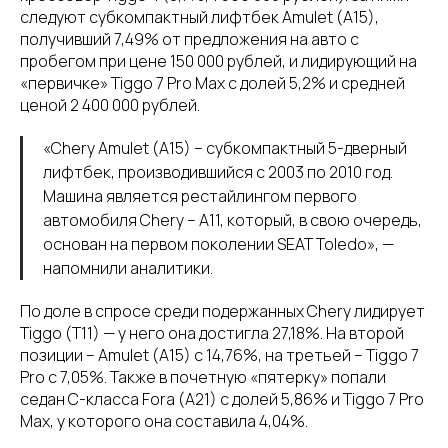
следуют субкомпактный лифтбек Amulet (A15),
получивший 7,49% от предложения на авто с
пробегом при цене 150 000 рублей, и лидирующий на
«первичке» Tiggo 7 Pro Max с долей 5,2% и средней
ценой 2 400 000 рублей.
«Chery Amulet (A15) – субкомпактный 5-дверный
лифтбек, производившийся с 2003 по 2010 год.
Машина является рестайлингом первого
автомобиля Chery – A11, который, в свою очередь,
основан на первом поколении SEAT Toledo», —
напомнили аналитики.
По доле в спросе среди подержанных Chery лидирует
Tiggo (T11) — у него она достигла 27,18%. На второй
позиции – Amulet (A15) с 14,76%, на третьей – Tiggo 7
Pro с 7,05%. Также в почетную «пятерку» попали
седан C-класса Fora (A21) с долей 5,86% и Tiggo 7 Pro
Max, у которого она составила 4,04%.