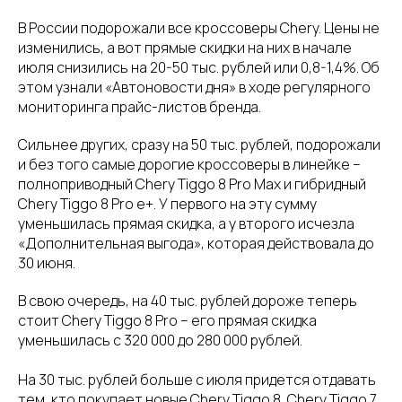
В России подорожали все кроссоверы Chery. Цены не
изменились, а вот прямые скидки на них в начале
июля снизились на 20-50 тыс. рублей или 0,8-1,4%. Об
этом узнали «Автоновости дня» в ходе регулярного
мониторинга прайс-листов бренда.
Сильнее других, сразу на 50 тыс. рублей, подорожали
и без того самые дорогие кроссоверы в линейке –
полноприводный Chery Tiggo 8 Pro Max и гибридный
Chery Tiggo 8 Pro e+. У первого на эту сумму
уменьшилась прямая скидка, а у второго исчезла
«Дополнительная выгода», которая действовала до
30 июня.
В свою очередь, на 40 тыс. рублей дороже теперь
стоит Chery Tiggo 8 Pro – его прямая скидка
уменьшилась с 320 000 до 280 000 рублей.
На 30 тыс. рублей больше с июля придется отдавать
тем, кто покупает новые Chery Tiggo 8, Chery Tiggo 7