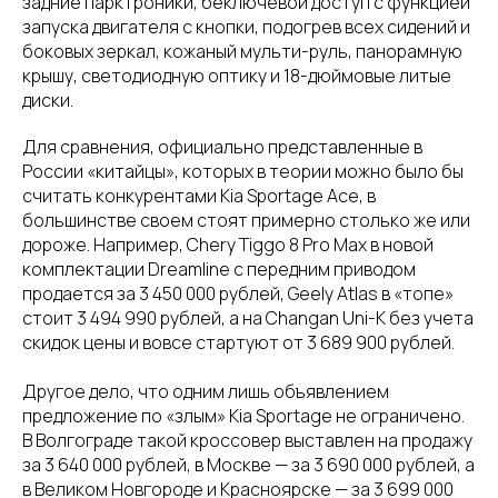
задние парктроники, беключевой доступ с функцией
запуска двигателя с кнопки, подогрев всех сидений и
боковых зеркал, кожаный мульти-руль, панорамную
крышу, светодиодную оптику и 18-дюймовые литые
диски.
Для сравнения, официально представленные в
России «китайцы», которых в теории можно было бы
считать конкурентами Kia Sportage Ace, в
большинстве своем стоят примерно столько же или
дороже. Например, Chery Tiggo 8 Pro Max в новой
комплектации Dreamline с передним приводом
продается за 3 450 000 рублей, Geely Atlas в «топе»
стоит 3 494 990 рублей, а на Changan Uni-K без учета
скидок цены и вовсе стартуют от 3 689 900 рублей.
Другое дело, что одним лишь объявлением
предложение по «злым» Kia Sportage не ограничено.
В Волгограде такой кроссовер выставлен на продажу
за 3 640 000 рублей, в Москве — за 3 690 000 рублей, а
в Великом Новгороде и Красноярске — за 3 699 000