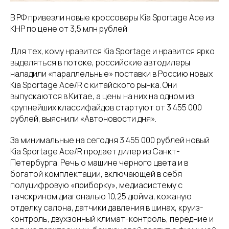
В РФ привезли новые кроссоверы Kia Sportage Ace из
КНР по цене от 3,5 млн рублей
Для тех, кому нравится Kia Sportage и нравится ярко
выделяться в потоке, российские автодилеры
наладили «параллельные» поставки в Россию новых
Kia Sportage Ace/R с китайского рынка. Они
выпускаются в Китае, а цены на них на одном из
крупнейших классифайдов стартуют от 3 455 000
рублей, выяснили «Автоновости дня».
За минимальные на сегодня 3 455 000 рублей новый
Kia Sportage Ace/R продает дилер из Санкт-
Петербурга. Речь о машине черного цвета и в
богатой комплектации, включающей в себя
полуцифровую «приборку», медиасистему с
тачскрином диагональю 10,25 дюйма, кожаную
отделку салона, датчики давления в шинах, круиз-
контроль, двухзонный климат-контроль, передние и