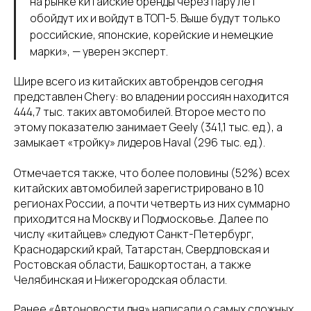
на рынке китайские бренды через пару лет
обойдут их и войдут в ТОП-5. Выше будут только
российские, японские, корейские и немецкие
марки», — уверен эксперт.
Шире всего из китайских автобрендов сегодня
представлен Chery: во владении россиян находится
444,7 тыс. таких автомобилей. Второе место по
этому показателю занимает Geely (341,1 тыс. ед.), а
замыкает «тройку» лидеров Haval (296 тыс. ед.).
Отмечается также, что более половины (52%) всех
китайских автомобилей зарегистрировано в 10
регионах России, а почти четверть из них суммарно
приходится на Москву и Подмосковье. Далее по
числу «китайцев» следуют Санкт-Петербург,
Краснодарский край, Татарстан, Свердловская и
Ростовская области, Башкортостан, а также
Челябинская и Нижегородская области.
Ранее «Автоновости дня» написали о самых сложных