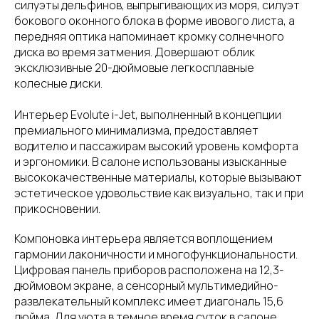
силуэты дельфинов, выпрыгивающих из моря, силуэт
бокового оконного блока в форме ивового листа, а
передняя оптика напоминает кромку солнечного
диска во время затмения. Довершают облик
эксклюзивные 20-дюймовые легкосплавные
колесные диски.
Интерьер Evolute i-Jet, выполненный в концепции
премиального минимализма, предоставляет
водителю и пассажирам высокий уровень комфорта
и эргономики. В салоне использованы изысканные
высококачественные материалы, которые вызывают
эстетическое удовольствие как визуально, так и при
прикосновении.
Компоновка интерьера является воплощением
гармонии лаконичности и многофункциональности.
Цифровая панель приборов расположена на 12,3-
дюймовом экране, а сенсорный мультимедийно-
развлекательный комплекс имеет диагональ 15,6
дюйма. Для уюта в темное время суток в салоне