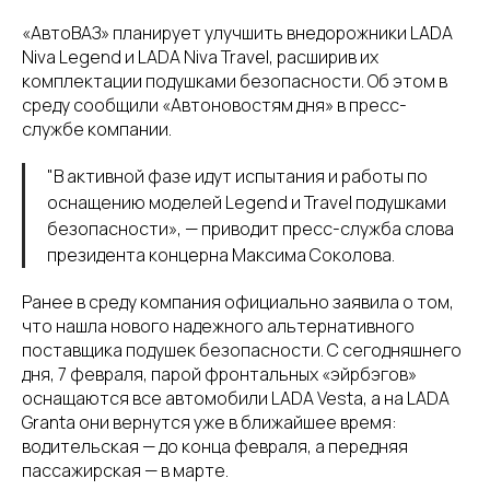
«АвтоВАЗ» планирует улучшить внедорожники LADA
Niva Legend и LADA Niva Travel, расширив их
комплектации подушками безопасности. Об этом в
среду сообщили «Автоновостям дня» в пресс-
службе компании.
"В активной фазе идут испытания и работы по
оснащению моделей Legend и Travel подушками
безопасности», — приводит пресс-служба слова
президента концерна Максима Соколова.
Ранее в среду компания официально заявила о том,
что нашла нового надежного альтернативного
поставщика подушек безопасности. С сегодняшнего
дня, 7 февраля, парой фронтальных «эйрбэгов»
оснащаются все автомобили LADA Vesta, а на LADA
Granta они вернутся уже в ближайшее время:
водительская — до конца февраля, а передняя
пассажирская — в марте.