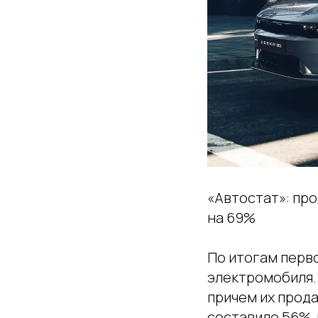
«Автостат»: про
на 69%
По итогам перво
электромобиля. 
причем их прода
составило 56%, 