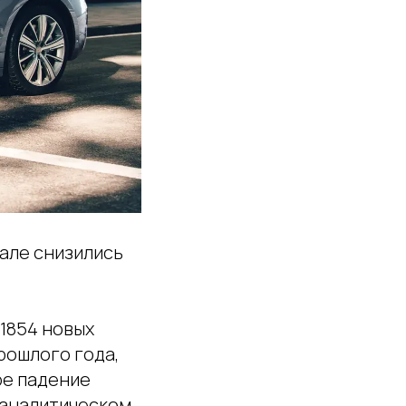
тале снизились
 1854 новых
рошлого года,
ре падение
в аналитическом