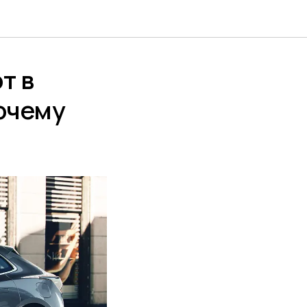
т в
очему