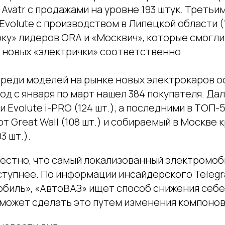
 Avatr с продажами на уровне 193 штук. Третьи
volute с производством в Липецкой области (16
ку» лидеров ORA и «Москвич», которые смогли
03 новых «электрички» соответственно.
реди моделей на рынке новых электрокаров ост
од с января по март нашел 384 покупателя. Да
.) и Evolute i-PRO (124 шт.), а последними в ТОП
от Great Wall (108 шт.) и собираемый в Москве
3 шт.).
вестно, что самый локализованный электромоб
ступнее. По информации инсайдерского Teleg
обиль», «АвтоВАЗ» ищет способ снижения себ
 может сделать это путем изменения компонов