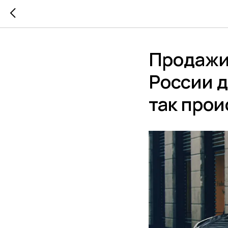
Продажи
России д
так прои