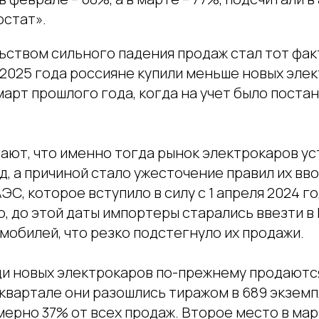
остат».
ством сильного падения продаж стал тот факт
 2025 года россияне купили меньше новых эле
март прошлого года, когда на учет было поста
ают, что именно тогда рынок электрокаров ус
, а причиной стало ужесточение правил их вв
ЭС, которое вступило в силу с 1 апреля 2024 го
, до этой даты импортеры старались ввезти в
мобилей, что резко подстегнуло их продажи.
ди новых электрокаров по-прежнему продаютс
 квартале они разошлись тиражом в 689 экземп
мерно 37% от всех продаж. Второе место в ма