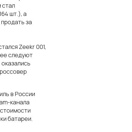
м стал
4 шт.), а
 продать за
ался Zeekr 001,
лее следуют
-5 оказались
 кроссовер
иль в России
ram-канала
естоимости
ки батареи.