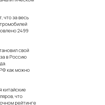
, что за весь
ктромобилей
новлено 2499
тановил свой
оза в Россию
да.
 РФ как можно
я китайские
ляров, что
рочном рейтинге