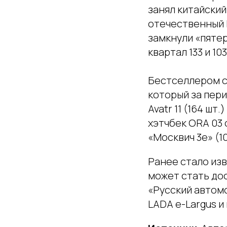
занял китайский
отечественный E
замкнули «пятер
квартал 133 и 1
Бестселлером с
который за пери
Avatr 11 (164 шт
хэтчбек ORA 03 
«Москвич 3e» (10
Ранее стало из
может стать до
«Русский автом
LADA e-Largus и