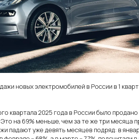
дажи новых электромобилей в России в 1 квар
го квартала 2025 года в России было продано
Это на 69% меньше, чем за те же три месяца п
жи падают уже девять месяцев подряд: в янва
в феврале – 68%, а в марте – 77%, подсчитали 