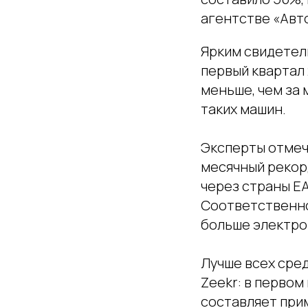
агентстве «Авт
Ярким свидетель
первый квартал
меньше, чем за 
таких машин.
Эксперты отмеч
месячный рекорд
через страны ЕА
Соответственно
больше электро
Лучше всех сре
Zeekr: в первом
составляет при