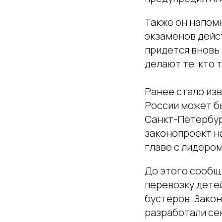
Также он напомн
экзаменов дейс
придется вновь 
делают те, кто 
Ранее стало изв
России может быт
Санкт-Петербург
законопроект н
главе с лидеро
До этого сообщ
перевозку дете
бустеров. Зако
разработали се