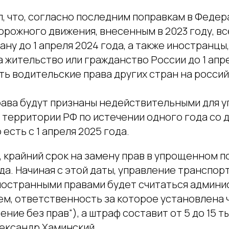
, что, согласно последним поправкам в Федер
рожного движения, внесенным в 2023 году, вс
ану до 1 апреля 2024 года, а также иностранцы
 жительство или гражданство России до 1 апре
ь водительские права других стран на россий
ава будут признаны недействительными для у
 территории РФ по истечении одного года со 
о есть с 1 апреля 2025 года.
 крайний срок на замену прав в упрощенном п
ода. Начиная с этой даты, управление транспо
ностранными правами будет считаться админ
м, ответственность за которое установлена ч
ение без прав“), а штраф составит от 5 до 15 т
ександр Хаминский.