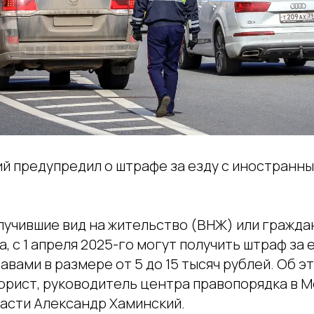
й предупредил о штрафе за езду с иностранны
учившие вид на жительство (ВНЖ) или граждан
, с 1 апреля 2025-го могут получить штраф за 
вами в размере от 5 до 15 тысяч рублей. Об э
юрист, руководитель центра правопорядка в М
асти Александр Хаминский.