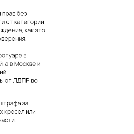
 прав без
ти от категории
ждение, как это
оверения.
ротуаре в
й, а в Москве и
щий
ы от ЛДПР во
штрафа за
х кресел или
части,