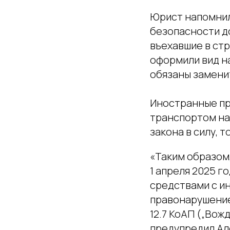
Юрист напомнил
безопасности до
въехавшие в стр
оформили вид на
обязаны заменит
Иностранные пр
транспортом на
закона в силу, т
«Таким образом,
1 апреля 2025 г
средствами с и
правонарушение
12.7 КоАП („Вожд
предупредил Ал