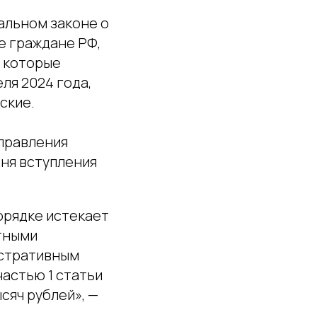
альном законе о
е граждане РФ,
, которые
ля 2024 года,
ские.
правления
дня вступления
орядке истекает
ртными
истративным
астью 1 статьи
ысяч рублей», —