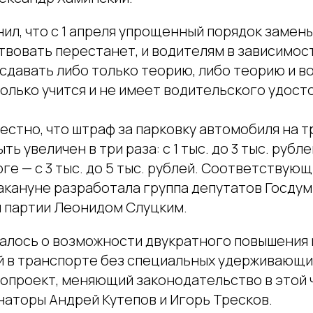
ил, что с 1 апреля упрощенный порядок замены
твовать перестанет, и водителям в зависимос
сдавать либо только теорию, либо теорию и во
только учится и не имеет водительского удост
естно, что штраф за парковку автомобиля на т
ь увеличен в три раза: с 1 тыс. до 3 тыс. рубле
е — с 3 тыс. до 5 тыс. рублей. Соответствую
акануне разработала группа депутатов Госдум
м партии Леонидом Слуцким.
алось о возможности двукратного повышения 
й в транспорте без специальных удерживающи
нопроект, меняющий законодательство в этой 
наторы Андрей Кутепов и Игорь Тресков.