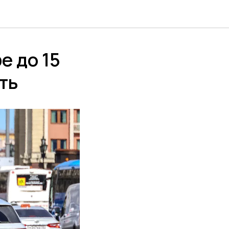
е до 15
ть