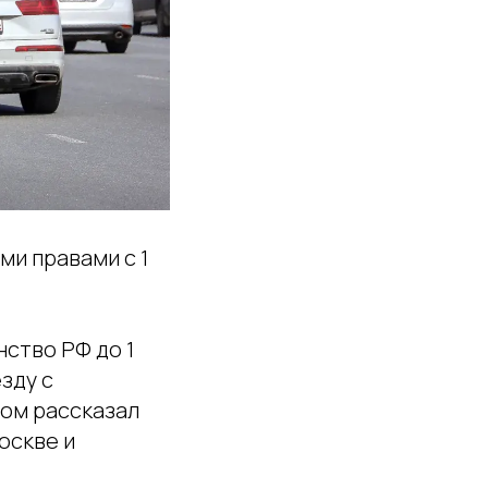
ми правами с 1
ство РФ до 1
езду с
том рассказал
оскве и