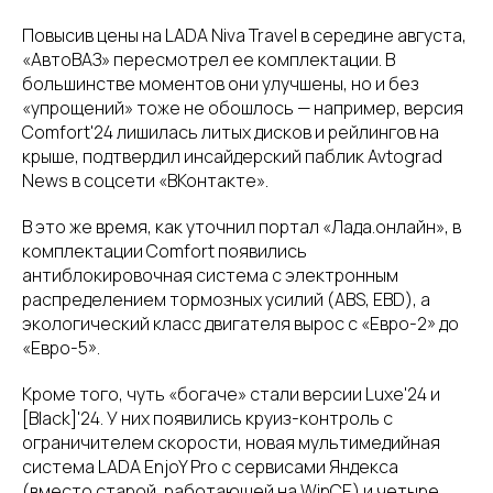
Повысив цены на LADA Niva Travel в середине августа,
«АвтоВАЗ» пересмотрел ее комплектации. В
большинстве моментов они улучшены, но и без
«упрощений» тоже не обошлось — например, версия
Comfort'24 лишилась литых дисков и рейлингов на
крыше, подтвердил инсайдерский паблик Avtograd
News в соцсети «ВКонтакте».
В это же время, как уточнил портал «Лада.онлайн», в
комплектации Comfort появились
антиблокировочная система с электронным
распределением тормозных усилий (ABS, EBD), а
экологический класс двигателя вырос с «Евро-2» до
«Евро-5».
Кроме того, чуть «богаче» стали версии Luxe'24 и
[Black]'24. У них появились круиз-контроль с
ограничителем скорости, новая мультимедийная
система LADA EnjoY Pro с сервисами Яндекса
(вместо старой, работающей на WinCE) и четыре