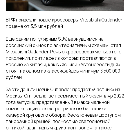
В РФ привезли новые кроссоверы Mitsubishi Outlander
по цене от 3,5 млн рублей
Еще одним популярным SUV, вернувшимся на
российский рынок по альтернативным схемам, стал
Mitsubishi Outlander. Речь о кроссоверах четвертого
поколения, почти все из которых поставляются в
Россию из Китая и, как выяснили «Автоновости дня»,
стоят на одном из классифайдов минимум 3 500 000
рублей.
За эти деньги новый Outlander продает «частник» из
Москвы. Он предлагает семиместный экземпляр 2022
года выпуска, представленный в максимальной
комплектации с электроприводом багажника,
камерой кругового обзора, бесключевым доступом,
панорамной крышей, полностью светодиодной
оптикой, адаптивным круиз-контролем, а также