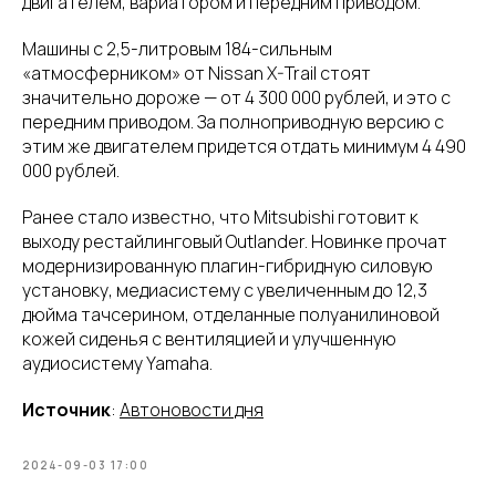
двигателем, вариатором и передним приводом.
Машины с 2,5-литровым 184-сильным
«атмосферником» от Nissan X-Trail стоят
значительно дороже — от 4 300 000 рублей, и это с
передним приводом. За полноприводную версию с
этим же двигателем придется отдать минимум 4 490
000 рублей.
Ранее стало известно, что Mitsubishi готовит к
выходу рестайлинговый Outlander. Новинке прочат
модернизированную плагин-гибридную силовую
установку, медиасистему с увеличенным до 12,3
дюйма тачсерином, отделанные полуанилиновой
кожей сиденья с вентиляцией и улучшенную
аудиосистему Yamaha.
Источник
:
Автоновости дня
2024-09-03 17:00