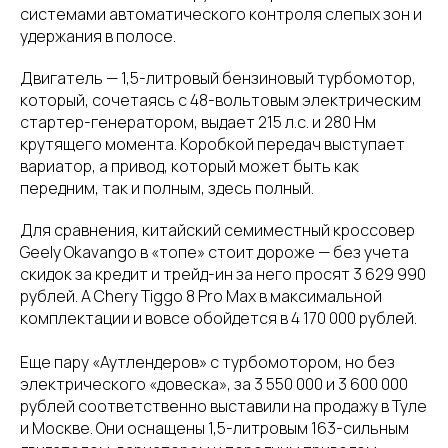
системами автоматического контроля слепых зон и
удержания в полосе.
Двигатель — 1,5-литровый бензиновый турбомотор,
который, сочетаясь с 48-вольтовым электрическим
стартер-генератором, выдает 215 л.с. и 280 Нм
крутящего момента. Коробкой передач выступает
вариатор, а привод, который может быть как
передним, так и полным, здесь полный.
Для сравнения, китайский семиместный кроссовер
Geely Okavango в «топе» стоит дороже — без учета
скидок за кредит и трейд-ин за него просят 3 629 990
рублей. А Chery Tiggo 8 Pro Max в максимальной
комплектации и вовсе обойдется в 4 170 000 рублей.
Еще пару «Аутлендеров» с турбомотором, но без
электрического «довеска», за 3 550 000 и 3 600 000
рублей соответственно выставили на продажу в Туле
и Москве. Они оснащены 1,5-литровым 163-сильным